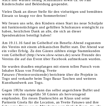
Auch hier wurden fleißig Schulranzen sowie ca. 80 Paar
Kinderschuhe und Bekleidung gespendet.
Vielen Dank an dieser Stelle für den vielseitigen und bemühten
Einsatz so knapp vor den Sommerferien!
Wir freuen uns sehr, den Kindern einen Start ins neue Schuljahr
mit funktionstüchtigen und gefüllten Schulranzen ermöglicht zu
haben, herzlichen Dank an alle, die sich an dieser
Spendenaktion beteiligt haben!
Am 19.11.16 fand im Geibelhof ein Benefiz-Abend zugunsten
des Vereins mit einem afrikanischen Buffet statt. Der Abend war
ein voller Erfolg. Zu den Gästen zählten einige Stammkunden
vom Geibelhof (http://www.slow-wines.de) sowie Freunde des
Vereins die auf das Event über Facebook aufmerksam wurden.
Sie wurden draußen empfangen mit einem tollen Punsch vom
Inhaber Klaus von Frieling. Yvette
Fatsawo (Vereinsvorsitzende) berichtete über die Projekte in
Togo und verkaufte beim Togo Basar Taschen und weiteres
Kunsthandwerk aus Togo.
Gegen 18Uhr startete dann das selbst angerichtete Buffet und
wurde von den ungefähr 50 Gästen als hervorragend
empfunden. Ein riesen Dankeschön an Klaus und seine
Partnerin Gisela für die Location, an Yvette Fatsawo und ihre