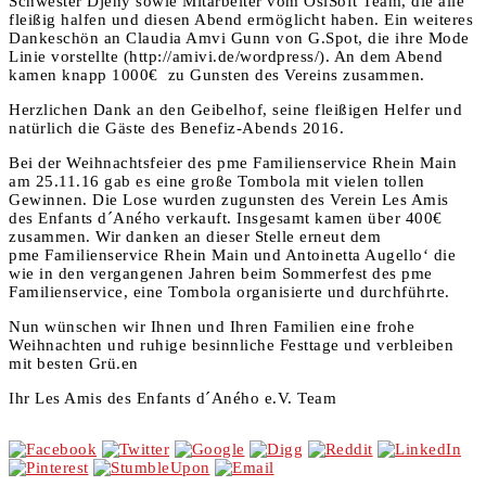
Schwester Djeny sowie Mitarbeiter vom OsiSoft Team, die alle
fleißig halfen und diesen Abend ermöglicht haben. Ein weiteres
Dankeschön an Claudia Amvi Gunn von G.Spot, die ihre Mode
Linie vorstellte (http://amivi.de/wordpress/). An dem Abend
kamen knapp 1000€ zu Gunsten des Vereins zusammen.
Herzlichen Dank an den Geibelhof, seine fleißigen Helfer und
natürlich die Gäste des Benefiz-Abends 2016.
Bei der Weihnachtsfeier des pme Familienservice Rhein Main
am 25.11.16 gab es eine große Tombola mit vielen tollen
Gewinnen. Die Lose wurden zugunsten des Verein Les Amis
des Enfants d´Aného verkauft. Insgesamt kamen über 400€
zusammen. Wir danken an dieser Stelle erneut dem
pme Familienservice Rhein Main und Antoinetta Augello‘ die
wie in den vergangenen Jahren beim Sommerfest des pme
Familienservice, eine Tombola organisierte und durchführte.
Nun wünschen wir Ihnen und Ihren Familien eine frohe
Weihnachten und ruhige besinnliche Festtage und verbleiben
mit besten Grü.en
Ihr Les Amis des Enfants d´Aného e.V. Team